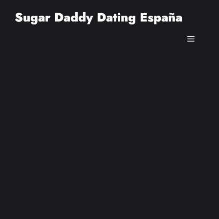
Saltar
Sugar Daddy Dating España
al
contenido
Menú