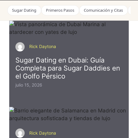
Sugar Dating
Primeros Pasos
Comunicación y Citas
Ge
Rick Daytona
Sugar Dating en Dubai: Guía
Completa para Sugar Daddies en
el Golfo Pérsico
julio 15, 2026
Rick Daytona