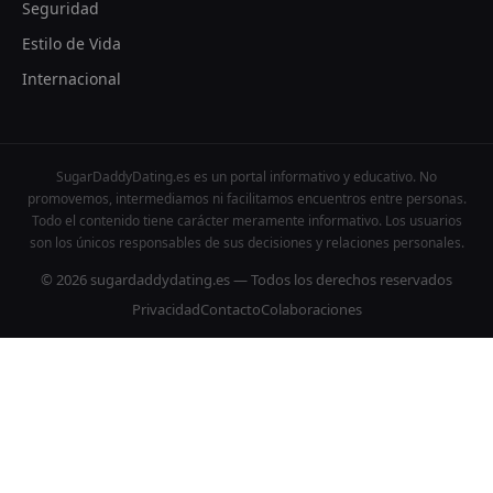
Seguridad
Estilo de Vida
Internacional
SugarDaddyDating.es es un portal informativo y educativo. No
promovemos, intermediamos ni facilitamos encuentros entre personas.
Todo el contenido tiene carácter meramente informativo. Los usuarios
son los únicos responsables de sus decisiones y relaciones personales.
© 2026 sugardaddydating.es — Todos los derechos reservados
Privacidad
Contacto
Colaboraciones