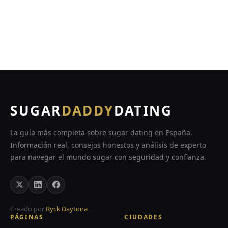
1
2
3
…
9
SUGAR
DADDY
DATING
La guía más completa sobre sugar dating en España.
Información real, consejos honestos y análisis de experto
para navegar el mundo sugar con seguridad y confianza.
Creado por
Ryck Daytona
PÁGINAS
CIUDADES