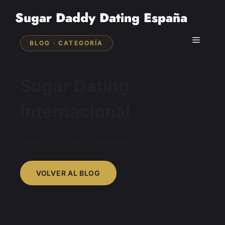
Saltar
Sugar Daddy Dating España
al
contenido
Menú
BLOG · CATEGORÍA
Sugar Dating
Internacional
Descripción de la categoría
VOLVER AL BLOG