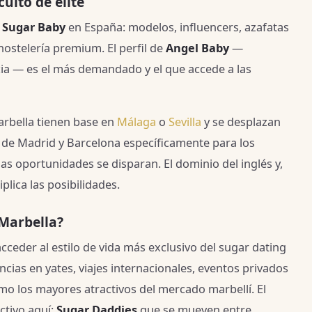
cuito de élite
e
Sugar Baby
en España: modelos, influencers, azafatas
hostelería premium. El perfil de
Angel Baby
—
ncia — es el más demandado y el que accede a las
rbella tienen base en
Málaga
o
Sevilla
y se desplazan
 de Madrid y Barcelona específicamente para los
s oportunidades se disparan. El dominio del inglés y,
plica las posibilidades.
Marbella?
ceder al estilo de vida más exclusivo del sugar dating
cias en yates, viajes internacionales, eventos privados
como los mayores atractivos del mercado marbellí. El
ctivo aquí:
Sugar Daddies
que se mueven entre