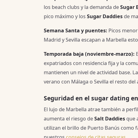
los beach clubs y la demanda de
Sugar 
pico máximo y los
Sugar Daddies
de may
Semana Santa y puentes:
Picos menore
Madrid y Sevilla escapan a Marbella esto
Temporada baja (noviembre-marzo):
E
expatriados con residencia fija y la com
mantienen un nivel de actividad base. L
verano con Málaga o Sevilla el resto del 
Seguridad en el sugar dating e
El lujo de Marbella atrae también a per
aumenta el riesgo de
Salt Daddies
que a
utilizan el brillo de Puerto Banús como f
nuestros
consejos de citas seguras
.