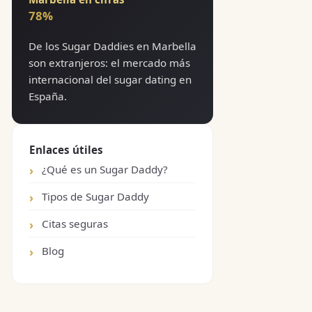
78%
De los Sugar Daddies en Marbella
son extranjeros: el mercado más
internacional del sugar dating en
España.
Enlaces útiles
¿Qué es un Sugar Daddy?
Tipos de Sugar Daddy
Citas seguras
Blog