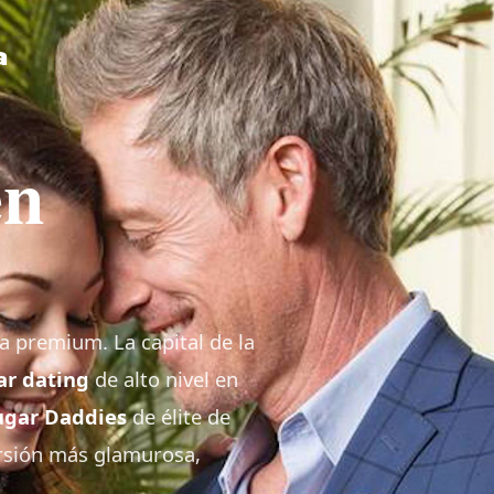
a
n
da premium. La capital de la
ar dating
de alto nivel en
ugar Daddies
de élite de
ersión más glamurosa,