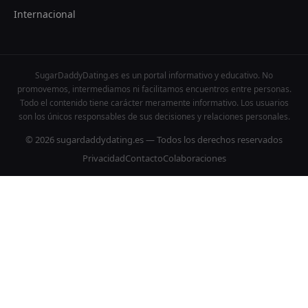
Internacional
SugarDaddyDating.es es un portal informativo y educativo. No
promovemos, intermediamos ni facilitamos encuentros entre personas.
Todo el contenido tiene carácter meramente informativo. Los usuarios
son los únicos responsables de sus decisiones y relaciones personales.
© 2026 sugardaddydating.es — Todos los derechos reservados
Privacidad
Contacto
Colaboraciones