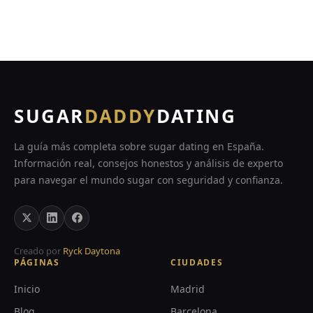
1
2
3
…
9
SUGAR
DADDY
DATING
La guía más completa sobre sugar dating en España.
Información real, consejos honestos y análisis de experto
para navegar el mundo sugar con seguridad y confianza.
Creado por
Ryck Daytona
PÁGINAS
CIUDADES
Inicio
Madrid
Blog
Barcelona