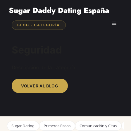
Saltar
Sugar Daddy Dating España
al
contenido
Menú
BLOG · CATEGORÍA
Seguridad
Descripción de la categoría
VOLVER AL BLOG
Sugar Dating
Primeros Pasos
Comunicación y Citas
Ge