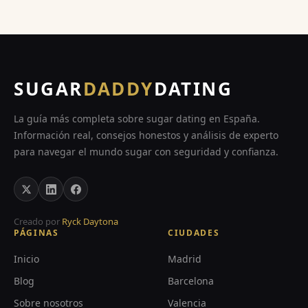
SUGAR
DADDY
DATING
La guía más completa sobre sugar dating en España.
Información real, consejos honestos y análisis de experto
para navegar el mundo sugar con seguridad y confianza.
Creado por
Ryck Daytona
PÁGINAS
CIUDADES
Inicio
Madrid
Blog
Barcelona
Sobre nosotros
Valencia