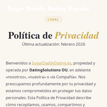
Saltar
Sugar Daddy Dating España
al
contenido
Menú
LEGAL
Política de
Privacidad
Última actualización: febrero 2026
Bienvenidos a
SugarDaddyDating.es
, propiedad y
operada por
DatingSolutions OU
, en adelante
«nosotros», «nuestra» o «la Compañía». Nos
preocupamos profundamente por tu privacidad y
estamos comprometidos en proteger tus datos
personales. Esta Política de Privacidad describe
cómo recopilamos, usamos, compartimos y