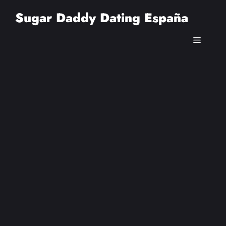
Saltar
Sugar Daddy Dating España
al
contenido
Menú