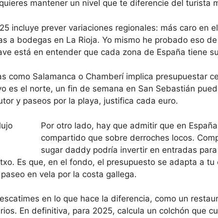
quieres mantener un nivel que te diferencie del turista 
25 incluye prever variaciones regionales: más caro en el 
das a bodegas en La Rioja. Yo mismo he probado eso de 
ave está en entender que cada zona de España tiene su 
as como Salamanca o Chamberí implica presupuestar ce
tuyo es el norte, un fin de semana en San Sebastián pued
or y paseos por la playa, justifica cada euro.
Por otro lado, hay que admitir que en Españ
compartido que sobre derroches locos. Comp
sugar daddy podría invertir en entradas para
o. Es que, en el fondo, el presupuesto se adapta a tu es
 paseo en vela por la costa gallega.
o escatimes en lo que hace la diferencia, como un resta
os. En definitiva, para 2025, calcula un colchón que cub